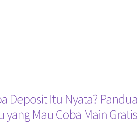
pa Deposit Itu Nyata? Pandu
 yang Mau Coba Main Gratis