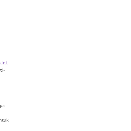
p
 slot
ti-
npa
ntuk