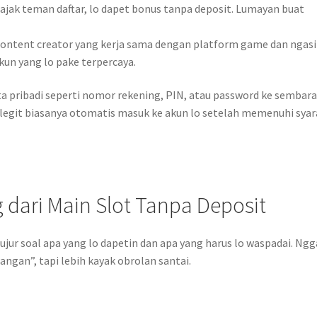
jak teman daftar, lo dapet bonus tanpa deposit. Lumayan buat
ontent creator yang kerja sama dengan platform game dan ngas
akun yang lo pake terpercaya.
a pribadi seperti nomor rekening, PIN, atau password ke sembar
legit biasanya otomatis masuk ke akun lo setelah memenuhi syar
g dari Main Slot Tanpa Deposit
ujur soal apa yang lo dapetin dan apa yang harus lo waspadai. Ng
angan”, tapi lebih kayak obrolan santai.