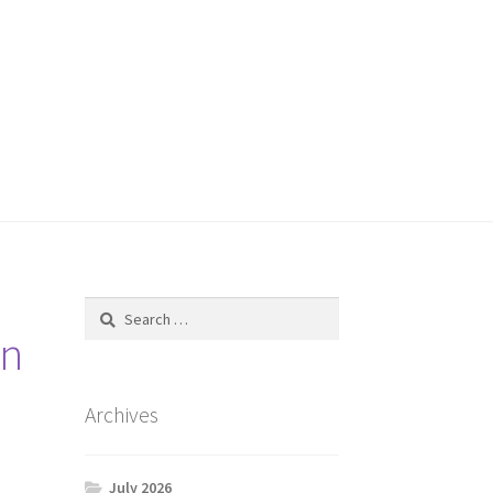
Search
for:
an
Archives
July 2026