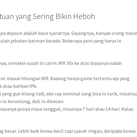
uan yang Sering Bikin Heboh
anpa deposit adalah baca syaratnya. Sayangnya, banyak orang mala
situlah jebakan batman berada. Beberapa poin yang harus lo
a, semakin susah lo cairin. WR 30x ke atas biasanya sudah
ot masuk hitungan WR. Kadang hanya game tertentu aja yang
% atau bahkan 0%.
 yang gue bilang tadi, ada cap nominal yang bisa lo tarik, misalny
 lo beruntung, duit lo dibatasi.
iasanya punya masa tenggat, misalnya 7 hari atau 14 hari. Kalau
 besar. Lebih baik bonus kecil tapi syarat ringan, daripada bonus