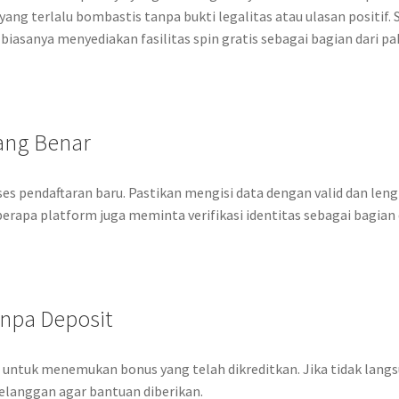
ang terlalu bombastis tanpa bukti legalitas atau ulasan positif. 
 biasanya menyediakan fasilitas spin gratis sebagai bagian dari pa
yang Benar
oses pendaftaran baru. Pastikan mengisi data dengan valid dan len
erapa platform juga meminta verifikasi identitas sebagai bagian 
anpa Deposit
a untuk menemukan bonus yang telah dikreditkan. Jika tidak lang
elanggan agar bantuan diberikan.