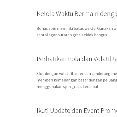
Kelola Waktu Bermain denga
Bonus spin memiliki batas waktu. Gunakan wa
santai agar putaran gratis tidak hangus.
Perhatikan Pola dan Volatilit
Slot dengan volatilitas rendah cenderung me
memberi kemenangan besar dengan peluang ya
menggunakan spin gratis tersebut.
Ikuti Update dan Event Prom