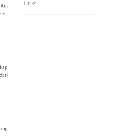
Links
Situs
ket
gkap
dari
sung