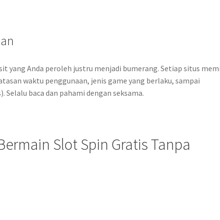
uan
it yang Anda peroleh justru menjadi bumerang. Setiap situs memi
batasan waktu penggunaan, jenis game yang berlaku, sampai
). Selalu baca dan pahami dengan seksama.
ermain Slot Spin Gratis Tanpa