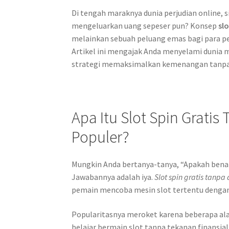
Di tengah maraknya dunia perjudian online, s
mengeluarkan uang sepeser pun? Konsep
slo
melainkan sebuah peluang emas bagi para pen
Artikel ini mengajak Anda menyelami dunia m
strategi memaksimalkan kemenangan tanpa
Apa Itu Slot Spin Grati
Populer?
Mungkin Anda bertanya-tanya, “Apakah bena
Jawabannya adalah iya.
Slot spin gratis tanpa
pemain mencoba mesin slot tertentu dengan 
Popularitasnya meroket karena beberapa alasa
belajar bermain slot tanpa tekanan finansial