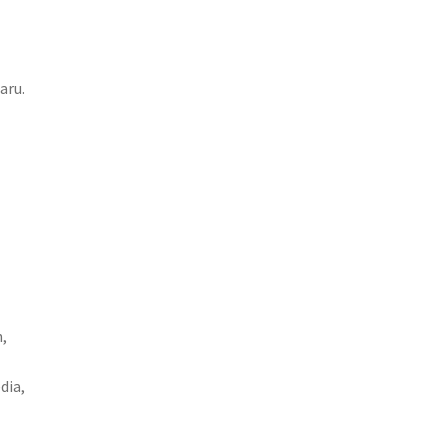
aru.
,
dia,