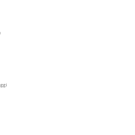
u
nggi