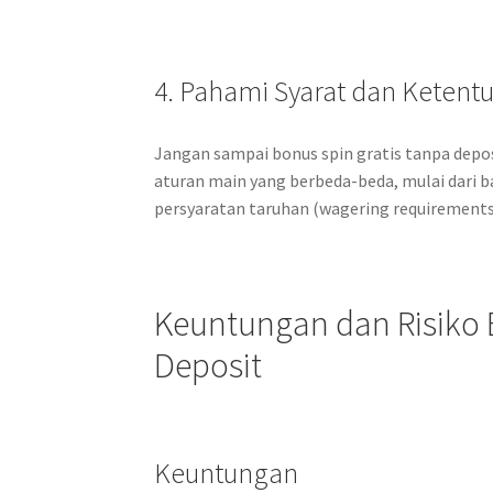
4. Pahami Syarat dan Ketent
Jangan sampai bonus spin gratis tanpa depos
aturan main yang berbeda-beda, mulai dari 
persyaratan taruhan (wagering requirements
Keuntungan dan Risiko B
Deposit
Keuntungan