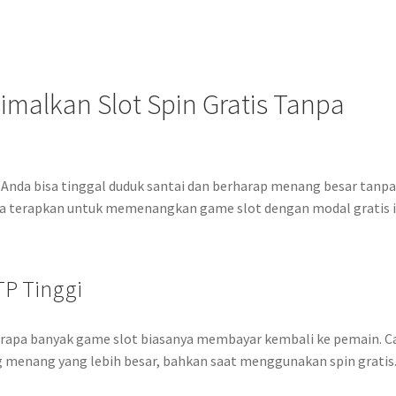
malkan Slot Spin Gratis Tanpa
 Anda bisa tinggal duduk santai dan berharap menang besar tanp
nda terapkan untuk memenangkan game slot dengan modal gratis i
P Tinggi
berapa banyak game slot biasanya membayar kembali ke pemain. Ca
 menang yang lebih besar, bahkan saat menggunakan spin gratis