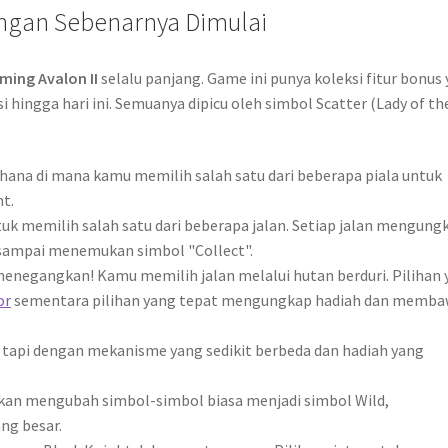
angan Sebenarnya Dimulai
ming Avalon II
selalu panjang. Game ini punya koleksi fitur bonus
 hingga hari ini. Semuanya dipicu oleh simbol Scatter (Lady of th
hana di mana kamu memilih salah satu dari beberapa piala untuk
t.
uk memilih salah satu dari beberapa jalan. Setiap jalan mengung
 sampai menemukan simbol "Collect".
menegangkan! Kamu memilih jalan melalui hutan berduri. Pilihan
or
sementara pilihan yang tepat mengungkap hadiah dan memb
, tapi dengan mekanisme yang sedikit berbeda dan hadiah yang
akan mengubah simbol-simbol biasa menjadi simbol Wild,
ng besar.