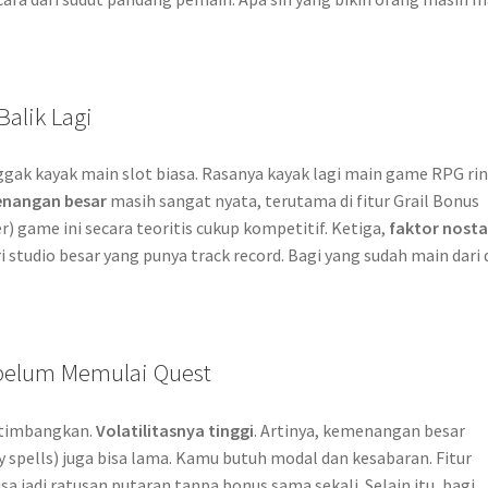
alik Lagi
 nggak kayak main slot biasa. Rasanya kayak lagi main game RPG ri
enangan besar
masih sangat nyata, terutama di fitur Grail Bonus
) game ini secara teoritis cukup kompetitif. Ketiga,
faktor nosta
dari studio besar yang punya track record. Bagi yang sudah main dari 
belum Memulai Quest
ertimbangkan.
Volatilitasnya tinggi
. Artinya, kemenangan besar
 spells) juga bisa lama. Kamu butuh modal dan kesabaran. Fitur
isa jadi ratusan putaran tanpa bonus sama sekali. Selain itu, bagi