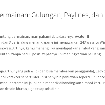
rmainan: Gulungan, Paylines, dan
jantung permainan, mari pahami dulu dasarnya.
Avalon II
 dan 3 baris. Yang menarik, game ini menawarkan 243 Ways to Wi
novasi. Artinya, kamu menang jika mendapatkan simbol yang sam
urutan, tanpa peduli posisi tepatnya. Ini meningkatkan peluang
ja Arthur yang jadi Wild (dan bisa memberikan pengganda), Lady 
bol karakter seperti Merlin si penyihir, pahlawan seperti Sir Lance
Simbol bertema ini jauh lebih menarik dibandingkan simbol kartu 
n desain khusus juga tetap ada di sini.