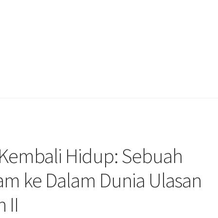
 Kembali Hidup: Sebuah
am ke Dalam Dunia Ulasan
 II